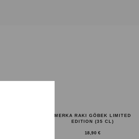
RO (1 X 35
MERKA RAKI GÖBEK LIMITED
 GLÄSER)
EDITION (35 CL)
18,90
€