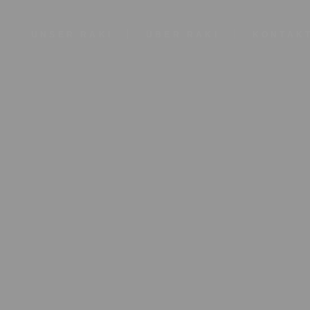
UNSER RAKI
ÜBER RAKI
KONTAK
IMPRESSUM
DATENSCHU
AGB
5