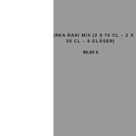
RO (4 X 70
MERKA RAKI MIX (2 X 70 CL – 2 X
L)
35 CL – 6 GLÄSER)
99,90
€