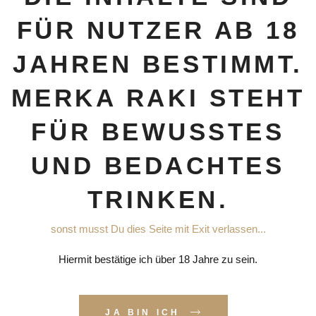
FÜR NUTZER AB 18
JAHREN BESTIMMT.
KI GÖBEK KOMBIPAKET
MERKA RAKI GOLD RET
MERKA RAKI STEHT
 CL + 1 X 70 CL + 4
CL – 2 X 35 C
GLÄSER)
109,90
€
FÜR BEWUSSTES
59,90
€
UND BEDACHTES
TRINKEN.
sonst musst Du dies Seite mit Exit verlassen...
Hiermit bestätige ich über 18 Jahre zu sein.
JA BIN ICH