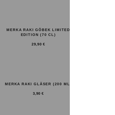
MERKA RAKI GÖBEK LIMITED
MERKA RA
EDITION (70 CL)
(1 X 35
29,90
€
MERKA RAKI GLÄSER (200 ML)
3,90
€