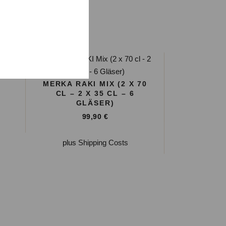
TRO
MERKA RAKI MIX (2 X 70
CL – 2 X 35 CL – 6
GLÄSER)
99,90
€
plus
Shipping Costs