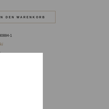
ro (1 x 35 cl + 1 x 70 cl + 2 Gläser) quantity
IN DEN WARENKORB
30884-1
ki
ION