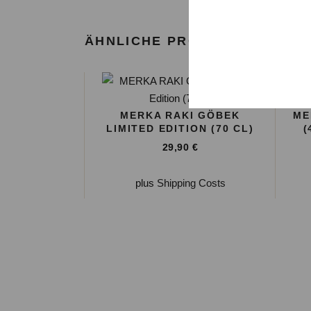
ÄHNLICHE PRODUKTE
MERKA RAKI GÖBEK
ME
LIMITED EDITION (70 CL)
(
29,90
€
plus
Shipping Costs