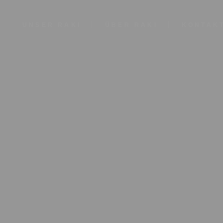
UNSER RAKI
ÜBER RAKI
KONTAK
IMPRESSUM
DATENSCHU
SHO
AGB
MEDITERR