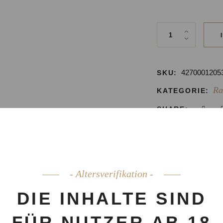
MERKA RAKI Gold Ret
4270001205
SKU:
Ra
KATEGORIE:
SHARE:
- Altersverifikation -
SCHREIBUNG
ZUSÄTZLICHE INFORMAT
DIE INHALTE SIND
d Edition
FÜR NUTZER AB 18