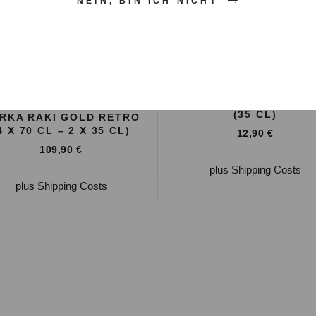
NEIN, BIN ICH NICHT
MERKA RAKI GOLD RE
(35 CL)
RKA RAKI GOLD RETRO
4 X 70 CL – 2 X 35 CL)
12,90
€
109,90
€
plus
Shipping Costs
plus
Shipping Costs