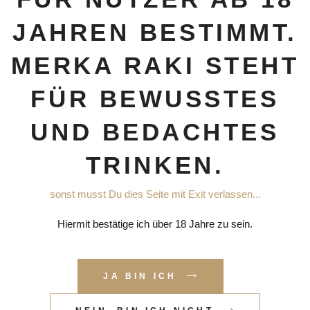
tes Handwerk und eine sechsmonatige Lagerung in Eichenfässern er
einem unvergleichlichen Geschmack.
JAHREN BESTIMMT.
 wir nur die besten Trauben aus der Türkei, reines Quellwasser un
.
MERKA RAKI STEHT
äufen wird nur der beste Teil des Alkohols aufbewahrt – wichtig für die
FÜR BEWUSSTES
ie finale Reifung und In zwei Destillationsdurchläufen wird nur der mi
iter verarbeitet, was den Ausschlag gibt für die perfekte Reinheit un
UND BEDACHTES
g und der weiche und ausgewogene Geschmack mit der fein ausbalanci
n Lagerung in Eichenfässern. Kenner, aber auch Neulinge sind begei
TRINKEN.
 von MERKA RAKI.
sonst musst Du dies Seite mit Exit verlassen...
0 cm
Hiermit bestätige ich über 18 Jahre zu sein.
JA BIN ICH