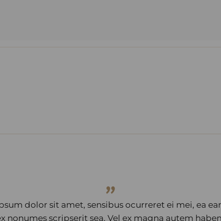
”
psum dolor sit amet, sensibus ocurreret ei mei, ea 
 ex nonumes scripserit sea. Vel ex magna autem habe