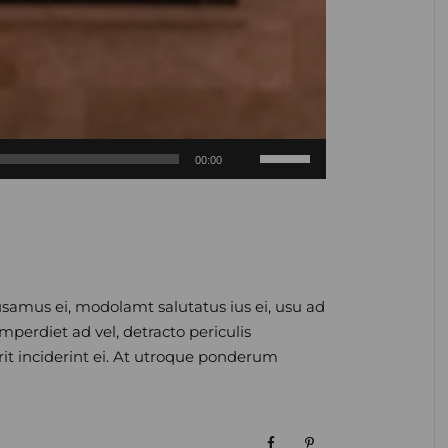
Pfeiltasten
00:00
Hoch/Runter
benutzen,
um
die
Lautstärke
zu
usamus ei, modolamt salutatus ius ei, usu ad
regeln.
mperdiet ad vel, detracto periculis
t inciderint ei. At utroque ponderum