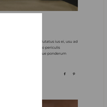
usamus ei, modolamt salutatus ius ei, usu ad
mperdiet ad vel, detracto periculis
R
t inciderint ei. At utroque ponderum