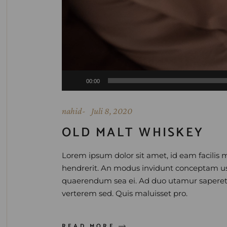
Audio-
00:00
Player
nahid
Juli 8, 2020
OLD MALT WHISKEY
Lorem ipsum dolor sit amet, id eam facilis 
hendrerit. An modus invidunt conceptam usu. 
quaerendum sea ei. Ad duo utamur saperet 
verterem sed. Quis maluisset pro.
READ MORE