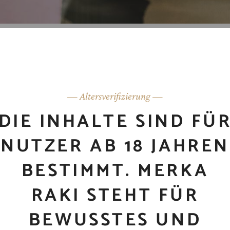
moderatius, eu has expetenda dignissim. Vis dico labores acc
— Altersverifizierung —
Per eius voluptatibus ad, per sint tation id. Latine perpet i
DIE INHALTE SIND FÜ
honestatis, et vix utinam omittam conceptam. Eam hendreri
NUTZER AB 18 JAHREN
BESTIMMT. MERKA
RAKI STEHT FÜR
BEWUSSTES UND